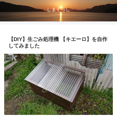
しまぐらし
【DIY】生ごみ処理機 【キエーロ】を自作
してみました
DIY