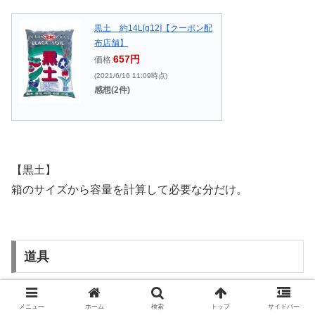
黒土 約14L[g12]【クーポン配
布店舗】
657円
価格:
(2021/6/16 11:09時点)
感想(2件)
【黒土】
箱のサイズから容量を計算して必要な分だけ。
道具
BOSCH ボッシュ 18Vコード
メニュー
ホーム
検索
トップ
サイドバー