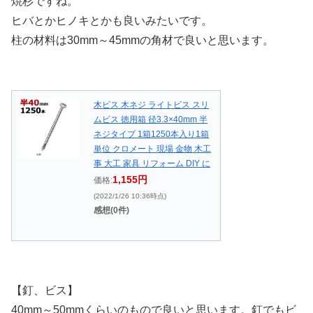
焼杉ですね。
ヒバとかヒノキとかも良いみたいです。
柱の材料は30mm～45mmの角材で良いと思います。
木ビス 木ネジ ライトビス スリ
ムビス 徳用箱 径3.3×40mm 半
ネジタイプ 1箱1250本入り1箱
単位 クロメート 現場 金物 木工
事 大工 家具 リフォーム DIY に
1,155円
価格:
(2022/1/26 10:36時点)
感想(0件)
【釘、ビス】
40mm～50mmくらいのもので良いと思います。釘でもビ