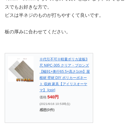
スでもお好きな方で。
ビスは半ネジのものが打ちやすくて良いです。
板の厚みに合わせてください。
※代引不可※軽量ポリカ波板3
尺 NIPC-305 クリア・ブロンズ
【幅91×奥行65.5×高さ1cm】屋
根材 壁材 DIY ポリカーボネー
ト 収納 家具【アイリスオーヤ
マ】 [cpir]
540円
価格:
(2021/6/16 10:53時点)
感想(0件)