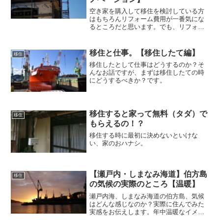
空き家を購入して移住を検討している方
はもちろんリフォーム費用が一番気にな
るところだと思います。でも、リフォー
ム時に工事の費用以外も必要になってく
ることがあります。費用も含めてリフォ
ーム時に大変だったことのお話です。
移住と仕事。【移住したて編】
移住
移住したとして仕事はどうするのか？そ
んなお話ですが、まずは移住したての時
にどうするべきか？です。
移住すると家って無料（タダ）で
移住
もらえるの！？
移住する時に最初に決めないといけな
い、家のおハナシ。
【瀬戸内・しまなみ海道】伯方島
移住
の気候の実際のところ【温暖】
瀬戸内海、しまなみ海道の伯方島、気候
はどんな感じなのか？実際に住んでみた
実感をお伝えします。年中温暖なイメー
ジの瀬戸内海ですが、実際のところのお