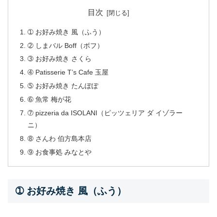
目次
➀ お好み焼き 風（ふう）
➁ しまバル Boff（ボフ）
➂ お好み焼き さくら
➃ Patisserie T’s Cafe 玉屋
➄ お好み焼き たんぽぽ
➅ 魚常 梅が花
➆ pizzeria da ISOLANI（ピッツェリア ダ イゾラー
ニ）
➇ さんわ 伯方島本店
➈ お食事処 みなとや
➀ お好み焼き 風（ふう）