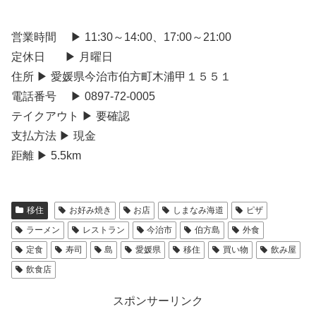
営業時間 ▶ 11:30～14:00、17:00～21:00
定休日 ▶ 月曜日
住所 ▶ 愛媛県今治市伯方町木浦甲１５５１
電話番号 ▶ 0897-72-0005
テイクアウト ▶ 要確認
支払方法 ▶ 現金
距離 ▶ 5.5km
移住
お好み焼き
お店
しまなみ海道
ピザ
ラーメン
レストラン
今治市
伯方島
外食
定食
寿司
島
愛媛県
移住
買い物
飲み屋
飲食店
スポンサーリンク